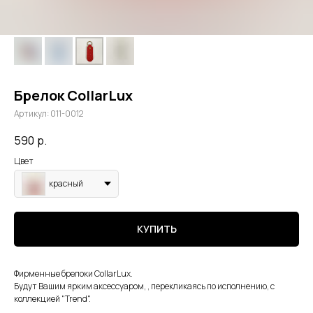
Брелок CollarLux
Артикул:
011-0012
590
р.
Цвет
красный
КУПИТЬ
Фирменные брелоки CollarLux.
Будут Вашим ярким аксессуаром, , перекликаясь по исполнению, с
коллекцией "Trend".