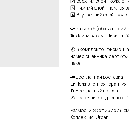
2️⃣ Верхний слой - кожа с
3️⃣ Нижний слой - нежная 
4️⃣ Внутренний слой - мяг
🐶 Размер S (обхват шеи 31
🐕 Длина: 43 см, Ширина: 3
📦 В комплекте: фирменна
номер ошейника, сертифик
пакет
🚛 Бесплатная доставка
🤝 Пожизненная гарантия
🔄 Бесплатный возврат
✍️ На связи ежедневно с 11
Размер: 2. S (от 26 до 39 с
Коллекция: Urban