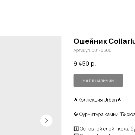
Ошейник Collarl
Артикул:
001-6606
р.
9 450
Нет в наличии
🌟Коллекция Urban🌟
💎 Фурнитура камни "Бирю
1️⃣ Основной слой - кожа 