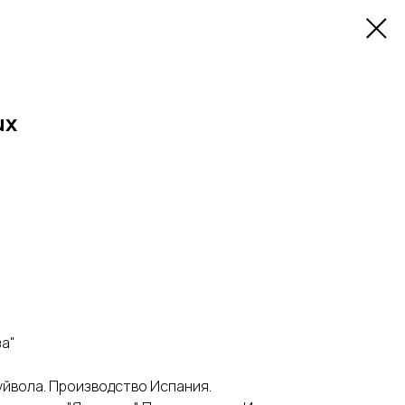
ux
за"
буйвола. Производство Испания.