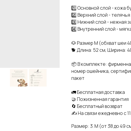
1️⃣ Основной слой - кожа 
2️⃣ Верхний слой - телячь
3️⃣ Нижний слой - нежная 
4️⃣ Внутренний слой - мяг
🐶 Размер M (обхват шеи 4
🐕 Длина: 52 см, Ширина: 4
📦 В комплекте: фирменна
номер ошейника, сертифик
пакет
🚛 Бесплатная доставка
🤝 Пожизненная гарантия
🔄 Бесплатный возврат
✍️ На связи ежедневно с 11
Размер: 3. M (от 38 до 49 с