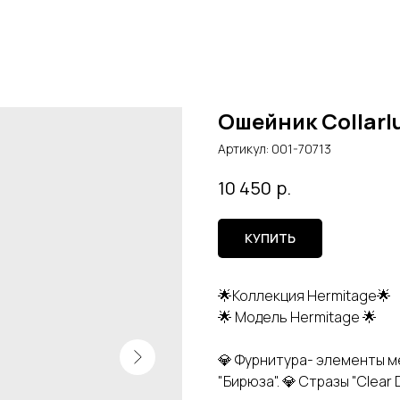
Ошейник Collarl
Артикул:
001-70713
р.
10 450
КУПИТЬ
🌟Коллекция Hermitage🌟
🌟 Модель Hermitage 🌟
💎 Фурнитура- элементы м
"Бирюза". 💎 Стразы "Clea