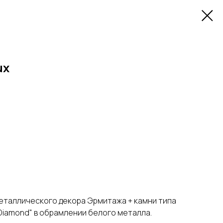
ux
еталлического декора Эрмитажа + камни типа
r Diamond" в обрамлении белого металла.