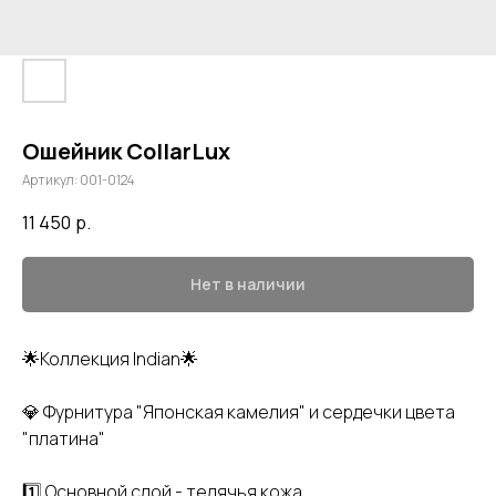
Ошейник CollarLux
Артикул:
001-0124
11 450
р.
Нет в наличии
🌟Коллекция Indian🌟
💎 Фурнитура "Японская камелия" и сердечки цвета
"платина"
1️⃣ Основной слой - телячья кожа