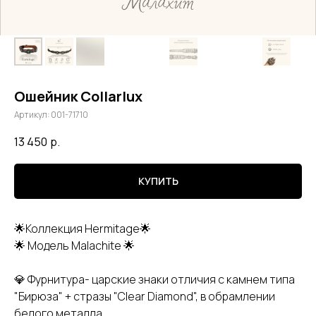
Ошейник Collarlux
Артикул:
001-71710
13 450
р.
КУПИТЬ
🌟Коллекция Hermitage🌟
🌟 Модель Malachite 🌟
💎 Фурнитура- царские знаки отличия с камнем типа
"Бирюза" + стразы "Clear Diamond", в обрамлении
белого металла.