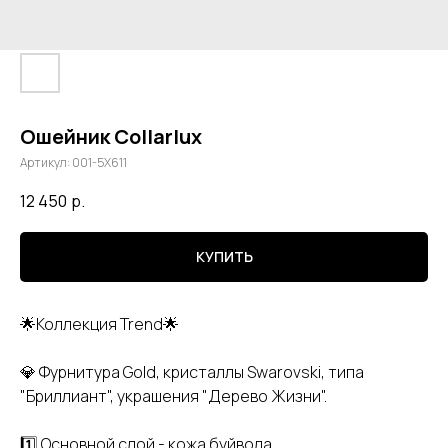
Ошейник Collarlux
Артикул:
001-5Х611
12 450
р.
КУПИТЬ
🌟Коллекция Trend🌟
💎 Фурнитура Gold, кристаллы Swarovski, типа
"Бриллиант", украшения "Дерево Жизни".
1️⃣ Основной слой - кожа буйвола