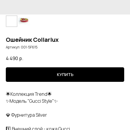
Ошейник Collarlux
Артикул:
001-5F615
4 490
р.
КУПИТЬ
🌟Коллекция Trend🌟
✨Модель "Gucci Style"✨
💎 Фурнитура Silver
1️⃣ Внешний слой - кожа Gucci